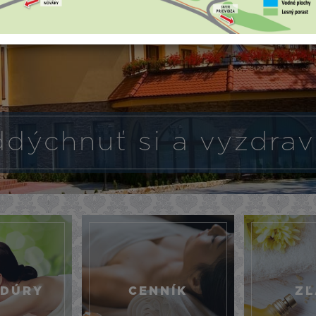
dýchnuť si a vyzdrav
EDÚRY
CENNÍK
ZĽ