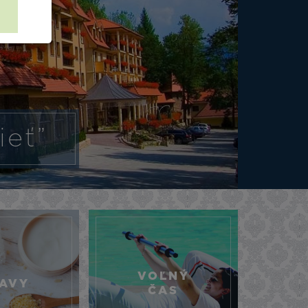
ieť”
VOĽNÝ
AVY
ČAS