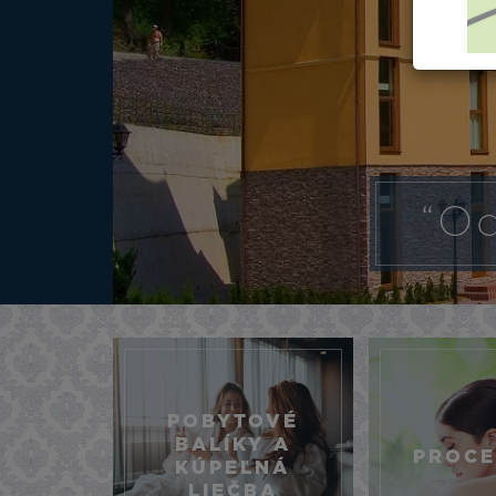
“Od
POBYTOVÉ
BALÍKY A
PROC
KÚPEĽNÁ
LIEČBA