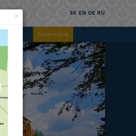
SK
EN
DE
RU
×
Kontakt
Rezervácia