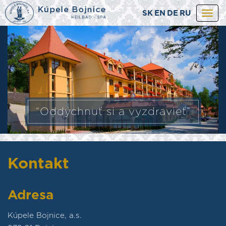
SK
EN
DE
RU
Togg
navi
“Oddýchnuť si a vyzdravieť”
Kontakt
Adresa
Kúpele Bojnice, a.s.