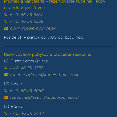
Prijímacia kancelária – rezervovanie kúpeľnej liečby
cez zdrav. poisťovne:
+ 421 46 511 6357
+ 421 46 511 6358
cpk@kupele-bojnice.sk
Pondelok – piatok od 7:00 do 15:30 hod.
Rezervovanie pobytov a procedúr recepcie:
LD Turzov dom (Mier):
+ 421 46 511 6555
recepcia.ldmier@kupele-bojnice.sk
LD Lysec:
+ 421 46 511 4666
recepcia.ldlysec@kupele-bojnice.sk
LD Bôrina:
+ 421 46 511 6444