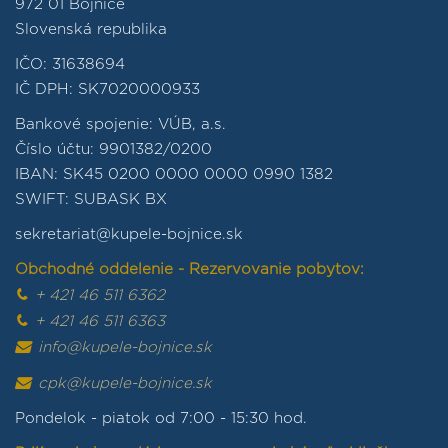
972 01 Bojnice
Slovenská republika
IČO: 31638694
IČ DPH: SK7020000933
Bankové spojenie: VÚB, a.s.
Číslo účtu: 9901382/0200
IBAN: SK45 0200 0000 0000 0990 1382
SWIFT: SUBASK BX
sekretariat@kupele-bojnice.sk
Obchodné oddelenie - Rezervovanie pobytov:
+ 421 46 511 6362
+ 421 46 511 6363
info@kupele-bojnice.sk
cpk@kupele-bojnice.sk
Pondelok - piatok od 7:00 - 15:30 hod.