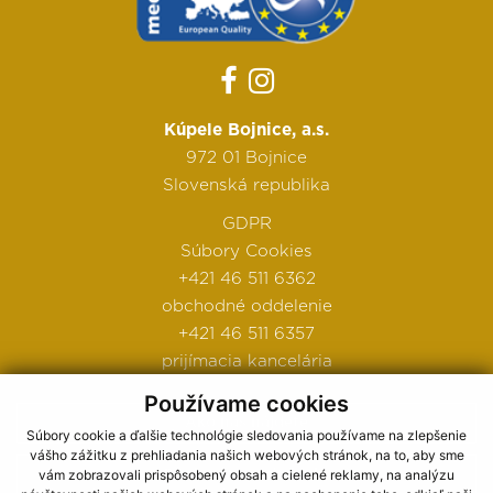
Kúpele Bojnice, a.s.
972 01 Bojnice
Slovenská republika
GDPR
Súbory Cookies
+421 46 511 6362
obchodné oddelenie
+421 46 511 6357
prijímacia kancelária
Používame cookies
Ako nás nájdete
Súbory cookie a ďalšie technológie sledovania používame na zlepšenie
vášho zážitku z prehliadania našich webových stránok, na to, aby sme
Obchodné podmienky
vám zobrazovali prispôsobený obsah a cielené reklamy, na analýzu