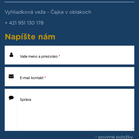
Vyhliadková veža - Čajka v oblakoch
+ 421 951 130 178
Napíšte
nám
Vaše meno a priezvisko
*
E-mail kontakt
*
Správa
*
- povinné položky