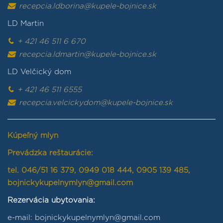
recepcia.ldborina@kupele-bojnice.sk
LD Martin
+ 421 46 511 6 670
recepcia.ldmartin@kupele-bojnice.sk
LD Velčický dom
+ 421 46 511 6555
recepcia.velcickydom@kupele-bojnice.sk
Kúpeľný mlyn
Prevádzka reštaurácie:
tel. 046/51 16 379, 0949 018 444, 0905 139 485,
bojnickykupelnymlyn@gmail.com
Rezervácia ubytovania:
e-mail: bojnickykupelnymlyn@gmail.com