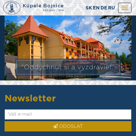
SK
EN
DE
RU
Togg
navi
“Oddýchnuť si a vyzdravieť”
Newsletter
ODOSLAŤ