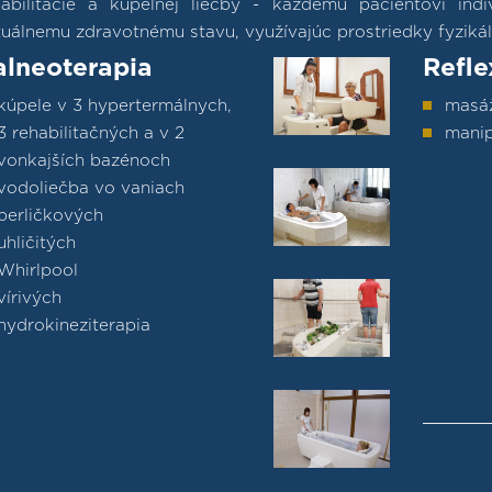
habilitácie a kúpeľnej liečby - každému pacientovi ind
uálnemu zdravotnému stavu, využívajúc prostriedky fyzikáln
alneoterapia
Refle
kúpele v 3 hypertermálnych,
masáž
3 rehabilitačných a v 2
manip
vonkajších bazénoch
vodoliečba vo vaniach
perličkových
uhličitých
Whirlpool
vírivých
hydrokineziterapia