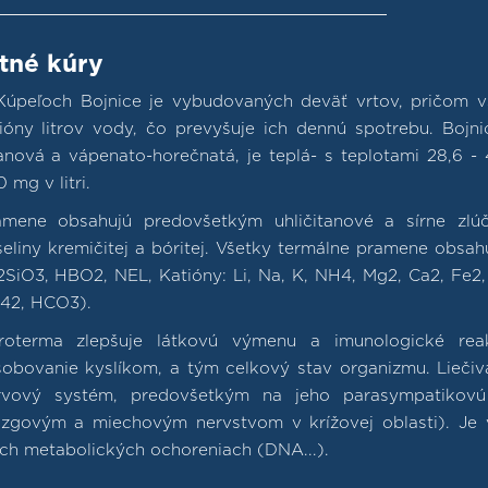
itné kúry
Kúpeľoch Bojnice je vybudovaných deväť vrtov, pričom vš
lióny litrov vody, čo prevyšuje ich dennú spotrebu. Bojn
ranová a vápenato-horečnatá, je teplá- s teplotami 28,6 
 mg v litri.
amene obsahujú predovšetkým uhličitanové a sírne zlúče
seliny kremičitej a bóritej. Všetky termálne pramene obsa
SiO3, HBO2, NEL, Katióny: Li, Na, K, NH4, Mg2, Ca2, Fe2, M
42, HCO3).
roterma zlepšuje látkovú výmenu a imunologické reak
sobovanie kyslíkom, a tým celkový stav organizmu. Liečiv
rvový systém, predovšetkým na jeho parasympatikovú
zgovým a miechovým nervstvom v krížovej oblasti). Je v
ých metabolických ochoreniach (DNA...).