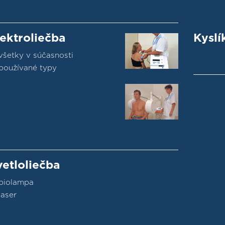
lektroliečba
Kyslí
všetky v súčasnosti
používané typy
vetloliečba
biolampa
laser