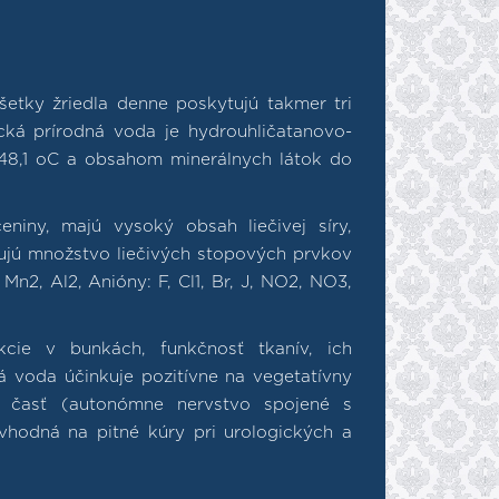
etky žriedla denne poskytujú takmer tri
ická prírodná voda je hydrouhličatanovo-
- 48,1 oC a obsahom minerálnych látok do
niny, majú vysoký obsah liečivej síry,
hujú množstvo liečivých stopových prvkov
n2, Al2, Anióny: F, Cl1, Br, J, NO2, NO3,
cie v bunkách, funkčnosť tkanív, ich
á voda účinkuje pozitívne na vegetatívny
 časť (autonómne nervstvo spojené s
hodná na pitné kúry pri urologických a