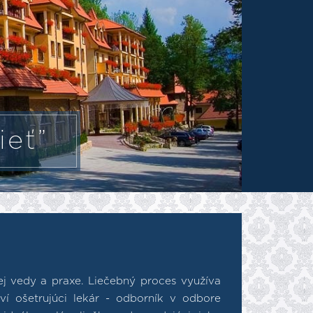
ieť”
ej vedy a praxe. Liečebný proces využíva
í ošetrujúci lekár - odborník v odbore