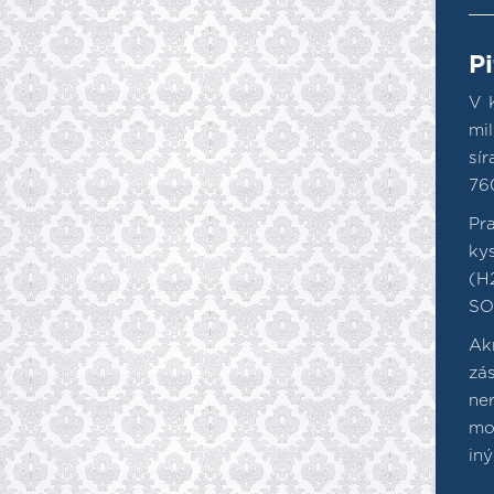
P
V 
mi
sí
760
Pr
ky
(H2
SO
Ak
zá
ne
mo
in