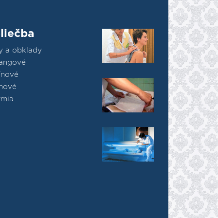
liečba
y a obklady
fangové
ínové
inové
rmia