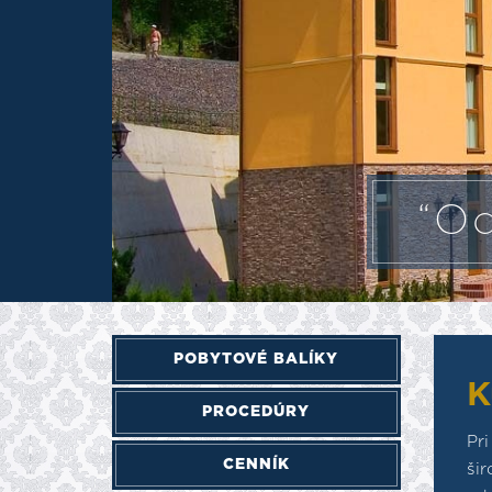
“Od
POBYTOVÉ BALÍKY
K
PROCEDÚRY
Pr
CENNÍK
ši