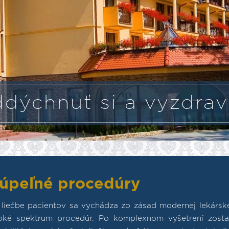
dýchnuť si a vyzdrav
úpeľné procedúry
i liečbe pacientov sa vychádza zo zásad modernej lekársk
roké spektrum procedúr. Po komplexnom vyšetrení zostav