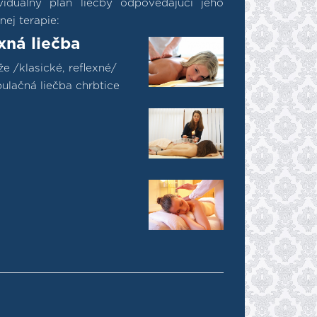
ividuálny plán liečby odpovedajúci jeho
ej terapie:
xná liečba
e /klasické, reflexné/
ulačná liečba chrbtice