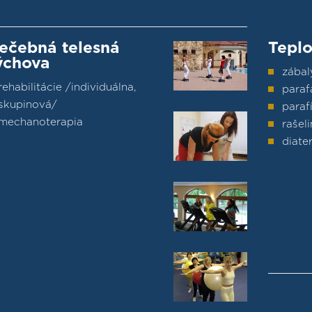
iečebná telesná
Teplo
ýchova
zábal
rehabilitácie /individuálna,
para
skupinová/
paraf
mechanoterapia
rašel
diate