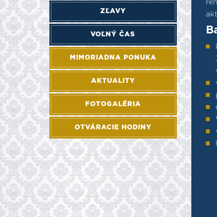
re
ZĽAVY
akt
B
VOĽNÝ ČAS
MIMORIADNA PONUKA
AKTUALITY
FOTOGALÉRIA
OTVÁRACIE HODINY